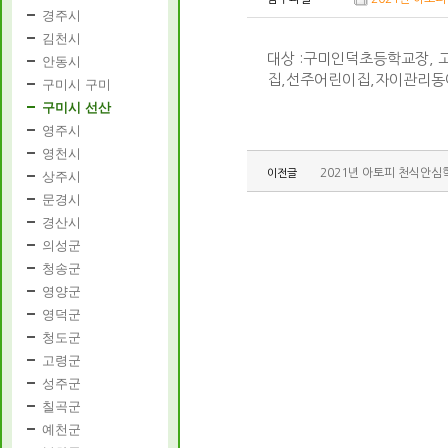
경주시
김천시
대상 :구미인덕초등학교장,
안동시
집,선주어린이집,자이관리
구미시 구미
구미시 선산
영주시
영천시
2021년 아토피 천식안심
이전글
상주시
문경시
경산시
의성군
청송군
영양군
영덕군
청도군
고령군
성주군
칠곡군
예천군