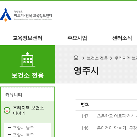
교육정보센터
주요사업
센터소식
보건소 전용
우리지역 보
영주시
보건소 전용
커뮤니티
번호
우리지역 보건소
이야기
147
초등학교 아토피·천식
포항시 남구
146
튼이건이 만들기! 구강보
포항시 북구