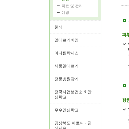
치료 및 관리
예방
천식
피
알레르기비염
아나필락시스
식품알레르기
전문병원찾기
전국사업보건소 & 안
심학교
항원
우수안심학교
경상북도 아토피 · 천
식지수