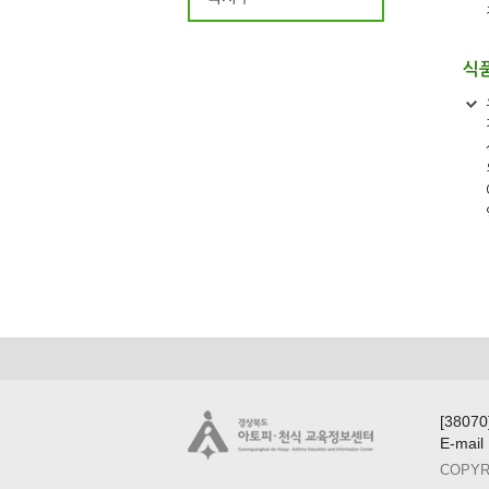
식
[380
E-mail
COPYRIG