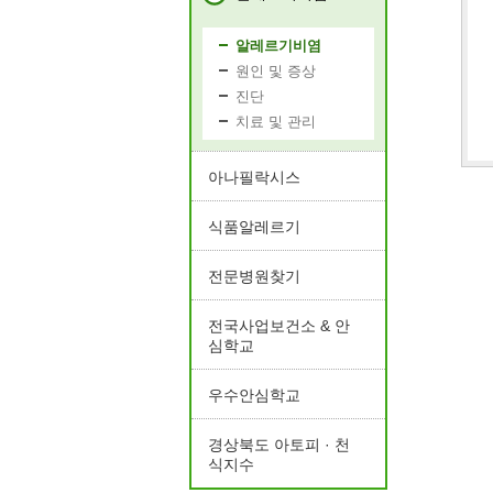
알레르기비염
원인 및 증상
진단
치료 및 관리
아나필락시스
식품알레르기
전문병원찾기
전국사업보건소 & 안
심학교
우수안심학교
경상북도 아토피 · 천
식지수