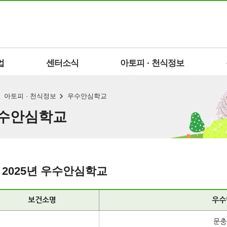
업
센터소식
아토피 · 천식정보
아토피 · 천식정보
우수안심학교
수안심학교
2025년 우수안심학교
보건소명
우수
문충