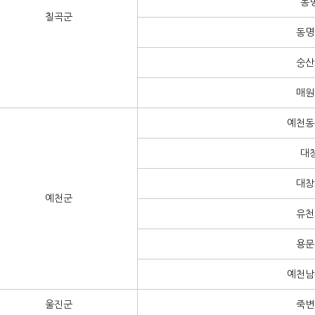
동
칠곡군
동명
숭산
매원
예천동
대
대창
예천군
유천
용문
예천남
울진군
죽변