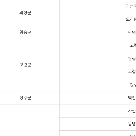
의성
의성군
도리
청송군
안덕
고
쌍림
고령군
고령
쌍
성주군
벽진
가산
동명