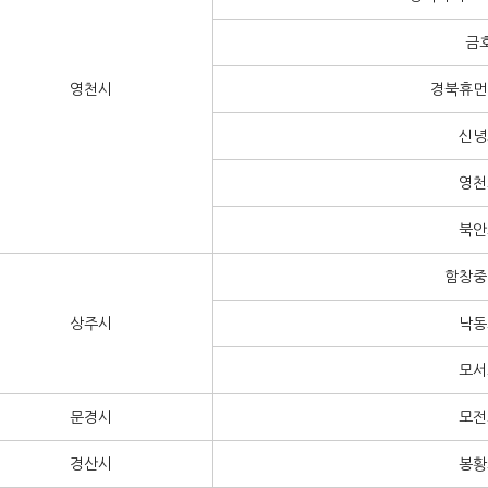
금
영천시
경북휴먼
신녕
영천
북안
함창중
상주시
낙동
모서
문경시
모전
경산시
봉황