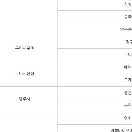
신성
풍북
안동송
경
구미시구미
구미
해평
구미시선산
도개
평은
영주시
봉현
영화
경북바이오