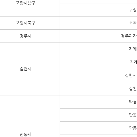
포항시남구
구정
포항시북구
초곡
경주시
경주여자
지례
지례
김천시
김천서
김천
와룡
안동
안동
안동시