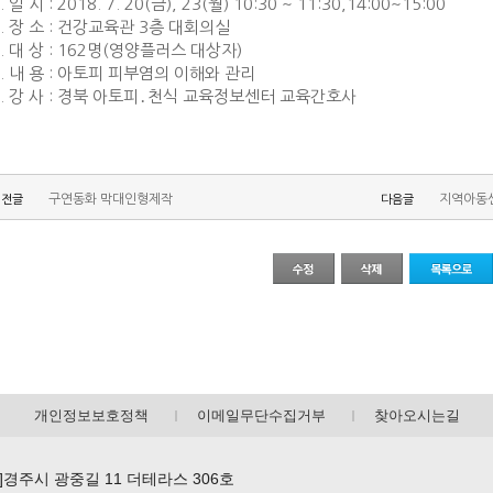
. 일 시 : 2018. 7. 20(금), 23(월) 10:30 ~ 11:30,14:00~15:00
2. 장 소 : 건강교육관 3층 대회의실
3. 대 상 : 162명(영양플러스 대상자)
4. 내 용 : 아토피 피부염의 이해와 관리
5. 강 사 : 경북 아토피․천식 교육정보센터 교육간호사
구연동화 막대인형제작
지역아동센
이전글
다음글
개인정보보호정책
이메일무단수집거부
찾아오시는길
70]경주시 광중길 11 더테라스 306호