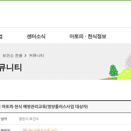
업
센터소식
아토피 · 천식정보
보건소 전용
커뮤니티
뮤니티
[] 아토피·천식 예방관리교육(영양플러스사업 대상자)
작성자
영천시 보건소
첨부파일
영+ 아토피교육.jpg