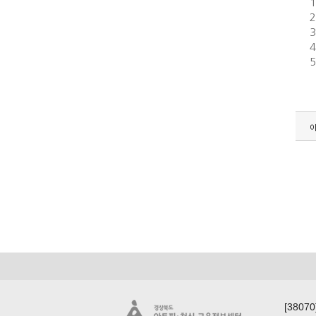
1
[380