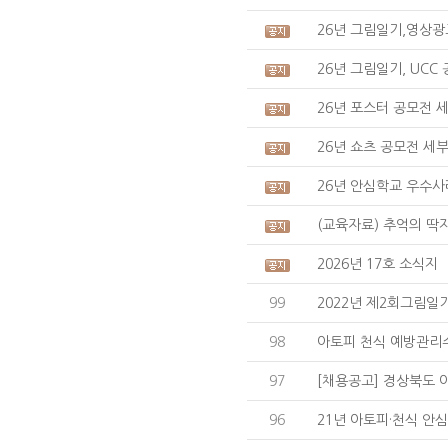
26년 그림일기,영상광고(
26년 그림일기, UCC 
26년 포스터 공모전 
26년 쇼츠 공모전 세부
26년 안심학교 우수사
(교육자료) 추억의 딱
2026년 17호 소식지
99
2022년 제2회그림일기(
98
아토피 천식 예방관리
97
[채용공고] 경상북도 아
96
21년 아토피·천식 안