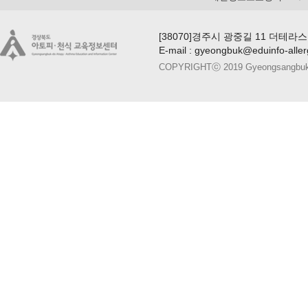
[38070]경주시 광중길 11 더테라스
E-mail : gyeongbuk@eduinfo-alle
COPYRIGHTⓒ 2019 Gyeongsangbuk-do A